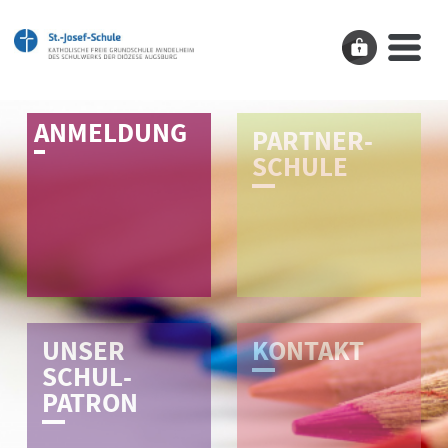
AN­­MEL­­DUNG
PARTNER­
SCHULE
UNSER
K­O­N­T­A­K­T­­
SCHUL­­
PATRON