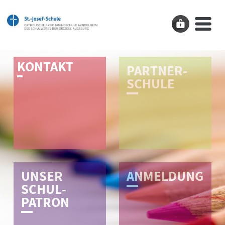
K­O­N­T­A­K­T­­
PARTNER­
SCHULE
UNSER
AN­­MEL­­DUNG
SCHUL­­
PATRON